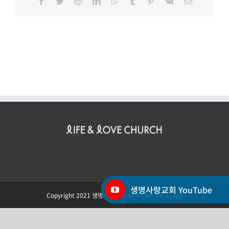
Facebook
Twitter
Reddit
LinkedIn
WhatsApp
Tumblr
Pinterest
Vk
이
메
일
생명사랑교회 YouTube
Copyright 2021 생명사랑교회 All Rights Reserved