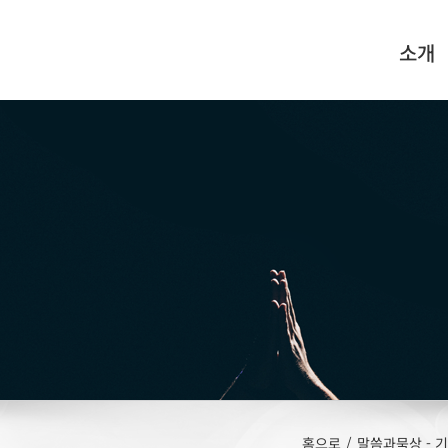
소개
홈으로
/
말씀과묵상 - 