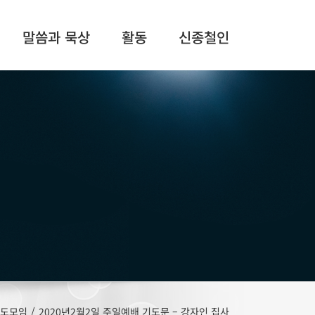
말씀과 묵상
활동
신종철인
기도모임
/
2020년2월2일 주일예배 기도문 – 강자인 집사