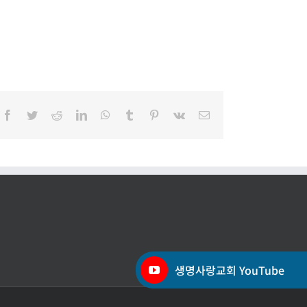
Facebook
Twitter
Reddit
LinkedIn
WhatsApp
Tumblr
Pinterest
Vk
이
메
일
생명사랑교회 YouTube