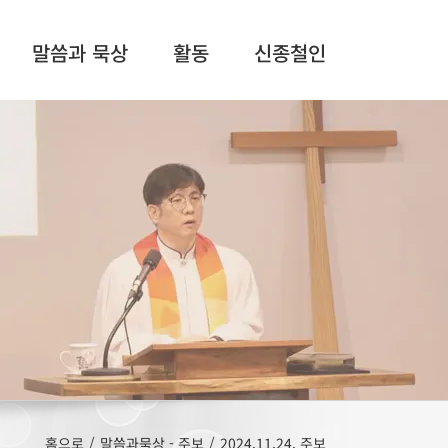
말씀과 묵상
활동
신종철인
홈으로
/
말씀과묵상 - 주보
/
2024.11.24. 주보