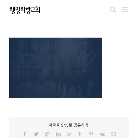
Skip
to
content
이글을 SNS로 공유하기!
Facebook
Twitter
Reddit
LinkedIn
WhatsApp
Tumblr
Pinterest
Vk
이