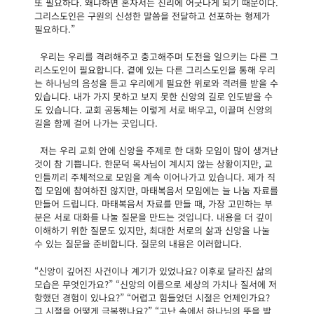
또 필요하다. 왜냐하면 혼자서는 진리에 어긋나게 되기 때문이다.
그리스도인은 구원의 신성한 말씀을 전달하고 선포하는 형제가
필요하다.”
우리는 우리를 격려해주고 충고해주며 도전을 일으키는 다른 그
리스도인이 필요합니다. 곁에 있는 다른 그리스도인을 통해 우리
는 하나님의 음성을 듣고 우리에게 필요한 위로와 격려를 받을 수
있습니다. 내가 가지 못하고 보지 못한 신앙의 길로 인도받을 수
도 있습니다. 교회 공동체는 이렇게 서로 배우고, 이끌며 신앙의
길을 함께 걸어 나가는 곳입니다.
저는 우리 교회 안에 신앙을 주제로 한 대화 모임이 많이 생겨난
것이 참 기쁩니다. 한문덕 목사님이 계시지 않는 상황이지만, 교
인들끼리 주체적으로 모임을 계속 이어나가고 있습니다. 제가 직
접 모임에 참여하진 않지만, 마태복음서 모임에는 늘 나눔 자료를
만들어 드립니다. 마태복음서 자료를 만들 때, 가장 고민하는 부
분은 서로 대화를 나눌 질문을 만드는 것입니다. 내용을 더 깊이
이해하기 위한 질문도 있지만, 최대한 서로의 삶과 신앙을 나눌
수 있는 질문을 준비합니다. 질문의 내용은 이러합니다.
“신앙이 깊어진 사건이나 계기가 있었나요? 이후로 달라진 삶의
모습은 무엇인가요?” “신앙의 이름으로 세상의 가치나 질서에 저
항했던 경험이 있나요?” “어렵고 힘들었던 시절은 언제인가요?
그 시절을 어떻게 극복했나요?” “고난 속에서 하나님의 뜻을 발