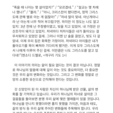
“죽을 때 나이는 몇 살이었지?” / “모르겠네.” / “설교는 몇 차례
나 했나?” / “몰라.” / “아니, 크리스찬이 됐다면서, 정작 그리스
도에 관해 별로 아는 게 없잖아!” / “자네 말이 맞네. 아닌게아니
라 난 아는게 너무 적어 부끄럽구먼. 하지만 이 정도는 나도 알고
있지: 3년 전에 난 주정뱅이였고, 빚을 지고 있었어. 내 가정은 산
산조각이 돼가고 있었지. 저녁마다 처자식들은 내가 돌아오는 걸
무서워하고 있었던 걸세. 그러나 이젠 난 술을 끊었고, 빚도 다 갚
았네. 이제 우리 집은 화목한 가정이야. 저녁마다 아이들은 내가
돌아오기를 목이 빠져라 기다리게 됐거든. 이게 모두 그리스도께
서 나에게 이루어 주신 걸세. 이만큼은 나도 그리스도를 알고 있
다네!”(엔소디 드멜로, <개구리 기도 1>)
이 이야기의 의미는 앎이 필요 없다는 것이 결코 아닙니다. 정말
로 하나님의 말씀에 대해 깊이 아는 것도 중요하지만, 더 중요한
것은 우리 삶의 변화라는 것입니다. 그리고 그 변화를 정말로 신
앙의 소중한 유산으로 간직해야 한다는 것입니다.
갓 신앙인이 된 이 사람은 자신이 하나님께 받은 선물, 삶의 변
화를 잘 기억하고 있습니다. 우리가 하나님의 자녀로 살아온 그
걸음들을 돌아보면 분명 우리 삶에 맺은 열매들이 있을 것입니다.
하나님을 만나지 못했더라면 품지 못했을 가치관, 마음과 태도,
삶의 방식 등 우리 삶에 주어진 변화들에 주목해야 합니다. 우리