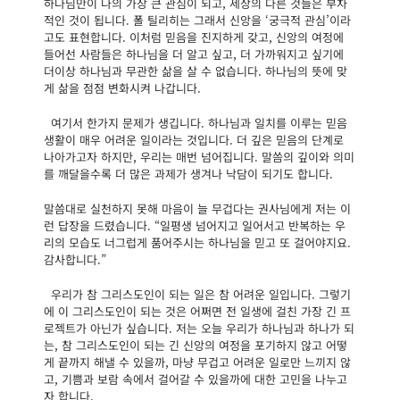
하나님만이 나의 가장 큰 관심이 되고, 세상의 다른 것들은 부차
적인 것이 됩니다. 폴 틸리히는 그래서 신앙을 ‘궁극적 관심’이라
고도 표현합니다. 이처럼 믿음을 진지하게 갖고, 신앙의 여정에
들어선 사람들은 하나님을 더 알고 싶고, 더 가까워지고 싶기에
더이상 하나님과 무관한 삶을 살 수 없습니다. 하나님의 뜻에 맞
게 삶을 점점 변화시켜 나갑니다.
여기서 한가지 문제가 생깁니다. 하나님과 일치를 이루는 믿음
생활이 매우 어려운 일이라는 것입니다. 더 깊은 믿음의 단계로
나아가고자 하지만, 우리는 매번 넘어집니다. 말씀의 깊이와 의미
를 깨달을수록 더 많은 과제가 생겨나 낙담이 되기도 합니다.
말씀대로 실천하지 못해 마음이 늘 무겁다는 권사님에게 저는 이
런 답장을 드렸습니다. “일평생 넘어지고 일어서고 반복하는 우
리의 모습도 너그럽게 품어주시는 하나님을 믿고 또 걸어야지요.
감사합니다.”
우리가 참 그리스도인이 되는 일은 참 어려운 일입니다. 그렇기
에 이 그리스도인이 되는 것은 어쩌면 전 일생에 걸친 가장 긴 프
로젝트가 아닌가 싶습니다. 저는 오늘 우리가 하나님과 하나가 되
는, 참 그리스도인이 되는 긴 신앙의 여정을 포기하지 않고 어떻
게 끝까지 해낼 수 있을까, 마냥 무겁고 어려운 일로만 느끼지 않
고, 기쁨과 보람 속에서 걸어갈 수 있을까에 대한 고민을 나누고
자 합니다.