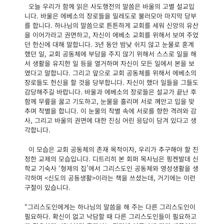
오늘 우리가 함께 읽은 사도행전의 말씀은 바울의 고별 설교입
니다. 바울은 에베소의 장로들을 밀레도로 불러모아 마지막 당부
를 합니다. 하나님의 말씀으로 튼튼하게 교회를 세워 신앙의 유산
을 이어가라고 권면하고, 자신이 에베소 교회를 위해서 보여 주었
던 헌신에 대해 말합니다. 3년 동안 밤낮 쉬지 않고 눈물로 훈계
했던 일, 교회 공동체에 부담을 주지 않기 위해서 스스로 일을 해
서 생활을 유지한 일 등을 열거하며 자신이 모든 일에서 본을 보
였다고 말합니다. 그리고 앞으로 교회 공동체를 위해서 에베소의
장로들도 헌신을 할 것을 당부합니다. 자신이 했더 일들을 그들도
감당해주길 바랍니다. 바울과 에베소의 장로들은 설교가 끝난 후
함께 무릎을 꿇고 기도하고, 눈물을 흘리며 서로 껴안고 입을 맞
추며 작별을 합니다. 이 눈물의 작별 속에 서로를 향한 격려와 감
사, 그리고 바울의 권면에 대한 진심 어린 응답이 담겨 있다고 생
각합니다.
이 모습은 교회 공동체의 존재 목적이자, 우리가 추구해야 할 진
정한 교제의 모습입니다. 디트리히 본 회퍼 목사님은 핑켄발데 신
학교 기숙사 ‘형제의 집’에서 그리스도인 공동체와 영성생활을 생
각하며 <신도의 공동생활>이라는 책을 쓰셨는데, 거기에는 이런
구절이 있습니다.
“그리스도인에게는 하나님의 말씀을 해 주는 다른 그리스도인이
필요하다. 확신이 없고 낙담할 때 다른 그리스도인들이 필요하고