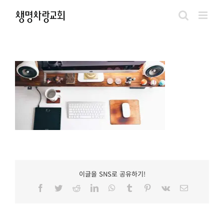
Skip
to
content
이글을 SNS로 공유하기!
Facebook
Twitter
Reddit
LinkedIn
WhatsApp
Tumblr
Pinterest
Vk
이
메
일