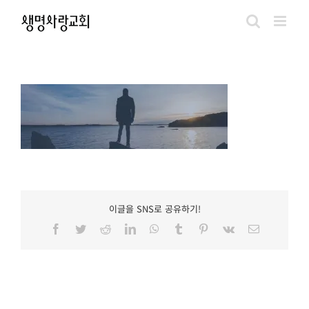
Skip
to
content
이글을 SNS로 공유하기!
Facebook
Twitter
Reddit
LinkedIn
WhatsApp
Tumblr
Pinterest
Vk
이
메
일